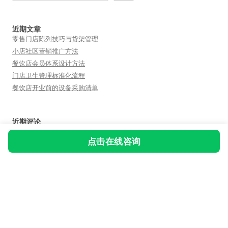
近期文章
零售门店陈列技巧与货架管理
小店社区营销推广方法
餐饮店会员体系设计方法
门店卫生管理标准化流程
餐饮店开业前的设备采购清单
近期评论
您尚未收到任何评论。
点击在线咨询
友情链接：
fn合伙人
飞牛互动
短视频矩阵
小魔推
 陆师兄ai笔记
自豪地采用WordPress