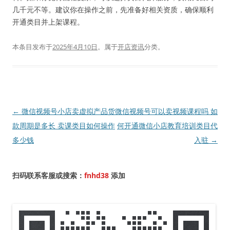
几千元不等。建议你在操作之前，先准备好相关资质，确保顺利
开通类目并上架课程。
本条目发布于
2025年4月10日
。属于
开店资讯
分类。
文
←
微信视频号小店卖虚拟产品货
微信视频号可以卖视频课程吗 如
章
款周期是多长 卖课类目如何操作
何开通微信小店教育培训类目代
导
多少钱
入驻
→
航
扫码联系客服或搜索：
fnhd38
添加