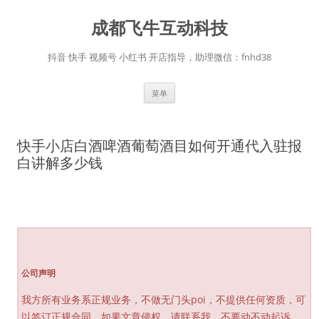
跳
至
成都飞牛互动科技
正
文
抖音 快手 视频号 小红书 开店指导，助理微信：fnhd38
菜单
快手小店白酒啤酒葡萄酒目如何开通代入驻报
白讲解多少钱
公司声明
我方所有业务系正规业务，不做无门头poi，不提供任何资质，可
以签订正规合同，如果文章侵权，请联系我，不要动不动起诉，