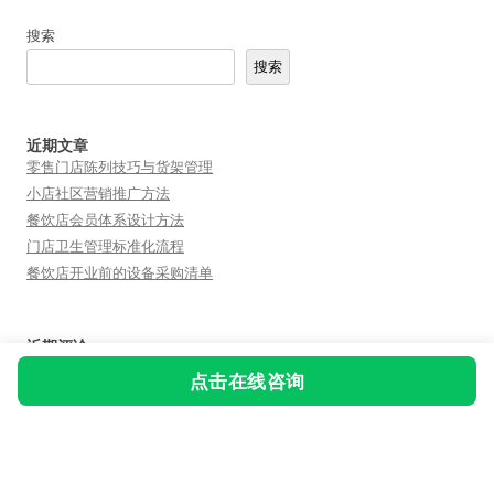
搜索
搜索
近期文章
零售门店陈列技巧与货架管理
小店社区营销推广方法
餐饮店会员体系设计方法
门店卫生管理标准化流程
餐饮店开业前的设备采购清单
近期评论
您尚未收到任何评论。
点击在线咨询
友情链接：
fn合伙人
飞牛互动
短视频矩阵
小魔推
 陆师兄ai笔记