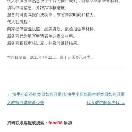
代入驻服务商熟悉快手平台的报白规则，能帮助商家准备材料、
填写申请信息，并跟踪审核进度。
服务商可提高报白成功率，节省商家时间和精力。
代入驻流程：
商家提供营业执照、品牌资质、质检报告等材料。
服务商代为填写申请表单并提交材料。
服务商跟踪审核进度，并及时反馈结果。
本条目发布于
2025年1月22日
。属于
开店资讯
分类。
文
←
快手小店茶叶类目如何开通代
快手小店水果生鲜类目如何开通
章
入驻报白讲解多少钱
代入驻讲解多少钱
→
导
航
扫码联系客服或搜索：
fnhd38
添加