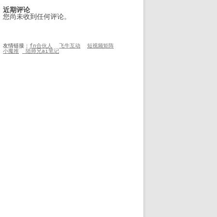
近期评论
您尚未收到任何评论。
友情链接：
fn合伙人
飞牛互动
短视频矩阵
小魔推
 陆师兄ai笔记