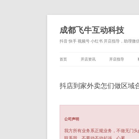
跳
至
正
成都飞牛互动科技
文
抖音 快手 视频号 小红书 开店指导，助理微信：
首页
开店资讯
开店指导
抖店到家外卖怎们做区域
公司声明
我方所有业务系正规业务，不做无门头
联系我，不要动不动起诉，心累