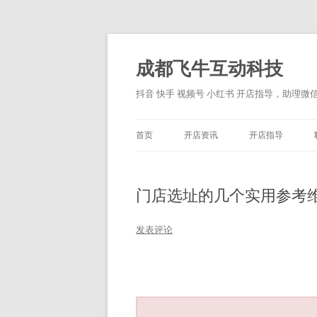
跳
至
正
成都飞牛互动科技
文
抖音 快手 视频号 小红书 开店指导，助理微信：
首页
开店资讯
开店指导
门店选址的几个实用参考
发表评论