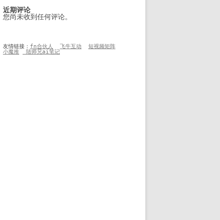
近期评论
您尚未收到任何评论。
友情链接：
fn合伙人
飞牛互动
短视频矩阵
小魔推
 陆师兄ai笔记