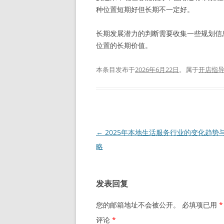
种位置短期好但长期不一定好。
长期发展潜力的判断需要收集一些规划信
位置的长期价值。
本条目发布于
2026年6月22日
。属于
开店指
文
←
2025年本地生活服务行业的变化趋势
章
略
导
航
发表回复
您的邮箱地址不会被公开。
必填项已用
*
评论
*