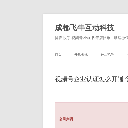
跳
至
正
成都飞牛互动科技
文
抖音 快手 视频号 小红书 开店指导，助理微信：
首页
开店资讯
开店指导
视频号企业认证怎么开通?
公司声明