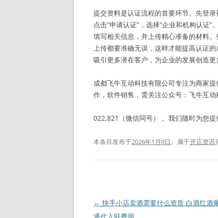
提交资料是认证流程的首要环节。先登录
点击“申请认证”，选择“企业和机构认证
填写相关信息，并上传精心准备的材料。
上传都要准确无误，这样才能提高认证的
吸引更多潜在客户，为企业的发展创造更
成都飞牛互动科技有限公司专注为商家提
作，软件销售，需关注公众号：飞牛互动科技
022,821（微信同号） 。我们随时为
本条目发布于
2026年1月9日
。属于
开店资讯
文
←
快手小店卖酒需要什么资质 白酒红酒
章
通代入驻费用