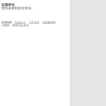
近期评论
您尚未收到任何评论。
友情链接：
fn合伙人
飞牛互动
短视频矩阵
小魔推
 陆师兄ai笔记