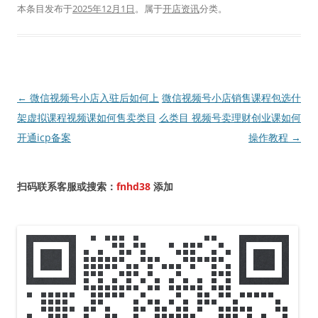
本条目发布于
2025年12月1日
。属于
开店资讯
分类。
文
←
微信视频号小店入驻后如何上
微信视频号小店销售课程包选什
章
架虚拟课程视频课如何售卖类目
么类目 视频号卖理财创业课如何
导
开通icp备案
操作教程
→
航
扫码联系客服或搜索：
fnhd38
添加